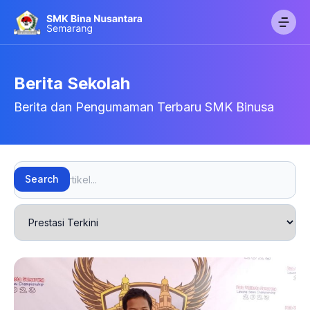
Berita Sekolah
Berita dan Pengumaman Terbaru SMK Binusa
Search
Search