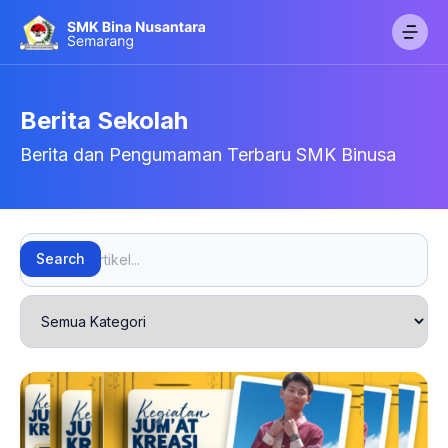
Berita Sekolah
Berita dan Pengumaman Terbaru SMK Binusa
Search
Search